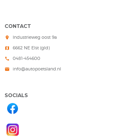
CONTACT
Industrieweg oost 9a
room
6662 NE Elst (gld)
map
0481-454600
call
info@autopoetsland.nl
mail
SOCIALS