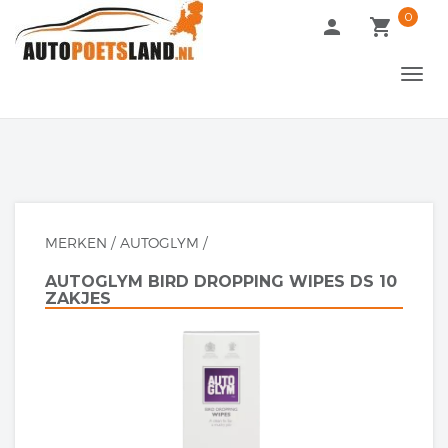
0
language
person
local_grocery_store
arrow_drop_down
UW TAAL
TOGG
NAVI
MERKEN
/
AUTOGLYM
/
AUTOGLYM BIRD DROPPING WIPES DS 10
ZAKJES