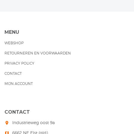
MENU
WEBSHOP
RETOURNEREN EN VOORWAARDEN
PRIVACY POLICY
CONTACT
MIJN ACCOUNT
CONTACT
Industrieweg oost 9a
room
6662 NE Elst (gld)
map