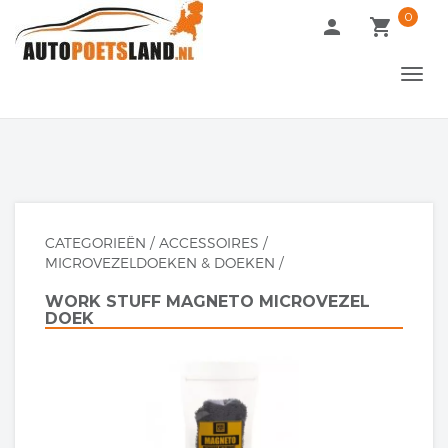
0
language
person
local_grocery_store
arrow_drop_down
UW TAAL
TOGG
NAVI
CATEGORIEËN
/
ACCESSOIRES
/
MICROVEZELDOEKEN & DOEKEN
/
WORK STUFF MAGNETO MICROVEZEL
DOEK